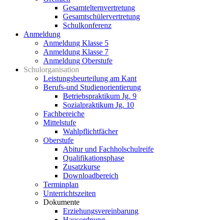
Gesamtelternvertretung
Gesamtschülervertretung
Schulkonferenz
Anmeldung
Anmeldung Klasse 5
Anmeldung Klasse 7
Anmeldung Oberstufe
Schulorganisation
Leistungsbeurteilung am Kant
Berufs-und Studienorientierung
Betriebspraktikum Jg. 9
Sozialpraktikum Jg. 10
Fachbereiche
Mittelstufe
Wahlpflichtfächer
Oberstufe
Abitur und Fachholschulreife
Qualifikationsphase
Zusatzkurse
Downloadbereich
Terminplan
Unterrichtszeiten
Dokumente
Erziehungsvereinbarung
Hausordnung