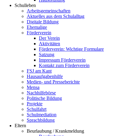
Schulleben
Arbeitsgemeinschaften
Aktuelles aus dem Schulalltag
Digitale Bildung
Ehemalige
Förderverein
Der Verein
Aktivitäten
Förderverein: Wichtige Formulare
Satzung
Impressum Förderverein
Kontakt zum Förderverein
FSJ am Kant
Hausaufgabenhilfe
Medien- und Presseberichte
Mensa
Nachhilfebörse
Politische Bildung
Projekte
Schulfahrt
Schulmediation
Sprachbildung
Eltern
Beurlaubung / Krankmeldung