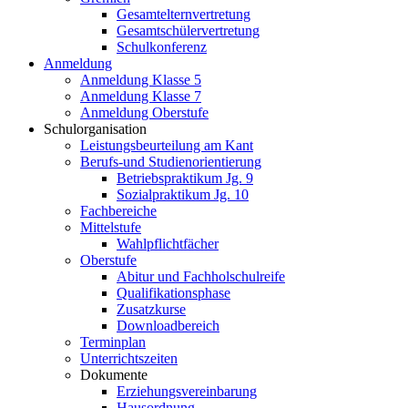
Gesamtelternvertretung
Gesamtschülervertretung
Schulkonferenz
Anmeldung
Anmeldung Klasse 5
Anmeldung Klasse 7
Anmeldung Oberstufe
Schulorganisation
Leistungsbeurteilung am Kant
Berufs-und Studienorientierung
Betriebspraktikum Jg. 9
Sozialpraktikum Jg. 10
Fachbereiche
Mittelstufe
Wahlpflichtfächer
Oberstufe
Abitur und Fachholschulreife
Qualifikationsphase
Zusatzkurse
Downloadbereich
Terminplan
Unterrichtszeiten
Dokumente
Erziehungsvereinbarung
Hausordnung