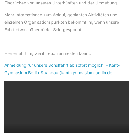
Eindrücken von unseren Unterkünften und der Umgebung.
Mehr Informationen zum Ablauf, geplanten Aktivitäten und
einzelnen Organisationspunkten bekommt ihr, wenn unsere
Fahrt etwas näher rückt. Seid gespannt!
Hier erfahrt ihr, wie ihr euch anmelden könnt:
Anmeldung für unsere Schulfahrt ab sofort möglich! – Kant-
Gymnasium Berlin-Spandau (kant-gymnasium-berlin.de)