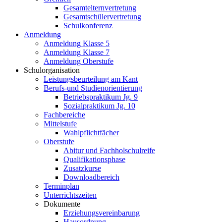
Gesamtelternvertretung
Gesamtschülervertretung
Schulkonferenz
Anmeldung
Anmeldung Klasse 5
Anmeldung Klasse 7
Anmeldung Oberstufe
Schulorganisation
Leistungsbeurteilung am Kant
Berufs-und Studienorientierung
Betriebspraktikum Jg. 9
Sozialpraktikum Jg. 10
Fachbereiche
Mittelstufe
Wahlpflichtfächer
Oberstufe
Abitur und Fachholschulreife
Qualifikationsphase
Zusatzkurse
Downloadbereich
Terminplan
Unterrichtszeiten
Dokumente
Erziehungsvereinbarung
Hausordnung