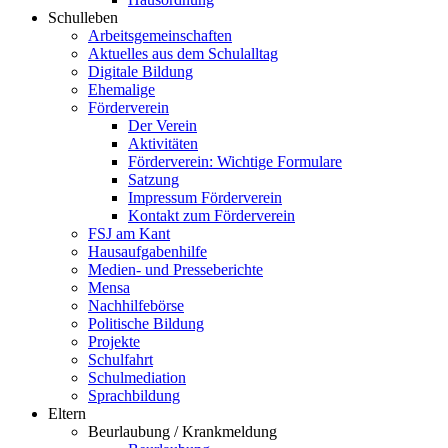
Schulleben
Arbeitsgemeinschaften
Aktuelles aus dem Schulalltag
Digitale Bildung
Ehemalige
Förderverein
Der Verein
Aktivitäten
Förderverein: Wichtige Formulare
Satzung
Impressum Förderverein
Kontakt zum Förderverein
FSJ am Kant
Hausaufgabenhilfe
Medien- und Presseberichte
Mensa
Nachhilfebörse
Politische Bildung
Projekte
Schulfahrt
Schulmediation
Sprachbildung
Eltern
Beurlaubung / Krankmeldung